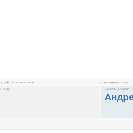
нелюб
:
anis.www.nn.ru
пользователь имеет 
3 году
настоящее имя:
Андр