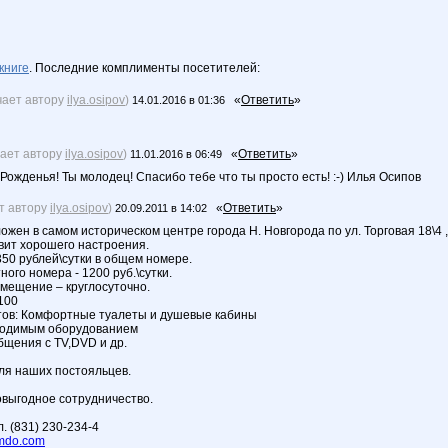
книге
. Последние комплименты посетителей:
чает автору
ilya.osipov
)
«
Ответить
»
14.01.2016 в 01:36
чает автору
ilya.osipov
)
«
Ответить
»
11.01.2016 в 06:49
ожденья! Ты молодец! Спасибо тебе что ты просто есть! :-) Илья Осипов
т автору
ilya.osipov
)
«
Ответить
»
20.09.2011 в 14:02
ожен в самом историческом центре города Н. Новгорода по ул. Торговая 18\4 
вит хорошего настроения.
350 рублей\сутки в общем номере.
ого номера - 1200 руб.\сутки.
мещение – круглосуточно.
 100
тов: Комфортные туалеты и душевые кабины
бходимым оборудованием
бщения с TV,DVD и др.
для наших постояльцев.
выгодное сотрудничество.
л. (831) 230-234-4
imdo.com