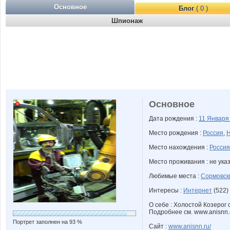
Основное
Блог
( 0 )
Шпионаж
Основное
Дата рождения :
11 Январ
Место рождения :
Россия
,
Н
Место нахождения :
Россия
Место проживания : не ука
Любимые места :
Сормовск
Интересы :
Интернет
(522)
О себе : Холостой Козерог 
Подробнее см. www.anisnn.r
Портрет заполнен на 93 %
Сайт :
www.anisnn.ru/