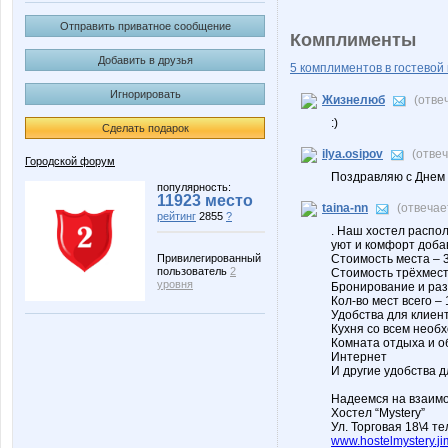
Отправить приватное сообщение
Комплименты
Добавить в друзья
5 комплиментов в гостевой 
Игнорировать
Жизнелюб
(отве
:)
Сделать подарок
ilya.osipov
(отве
Городской форум
Поздравляю с Днем Р
популярность:
11923 место
taina-nn
(отвечае
рейтинг
2855
?
. Наш хостел распол
уют и комфорт доба
Привилегированный
Стоимость места – 
пользователь
2
Стоимость трёхместн
уровня
Бронирование и раз
Кол-во мест всего –
Удобства для клиен
Кухня со всем нео
Комната отдыха и о
Интернет
И другие удобства 
Надеемся на взаимо
Хостел “Mystery”
Ул. Торговая 18\4 те
www.hostelmystery.j