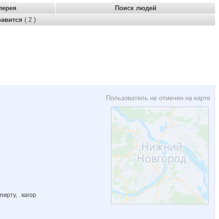
лерея
Поиск людей
равится
( 2 )
Пользователь не отмечен на карте
ирту, . кагор