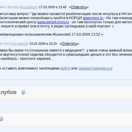
чает автору
ilya.osipov
)
«
Ответить
»
17.03.2009 в 13:49
читал ваш вопрос " где можно провести реабилитацию после инсульта в НН ил
абилитацию можно попробовать пройти в НОРЦИ
www.norci.ru
- Но там очеред
ронтологический центр
www.geront.nnov.ru
- но там бесплатно только для жител
 пишите в приват или в почту, я редко заглядываю в свой портрет :(
едактирован пользователем Жизнелюб 17-03-2009 13:52 »
автору
ilya.osipov
)
«
Ответить
»
24.02.2009 в 16:29
имаю Вы какое-то отношение имеете к медицине? , у меня очень важный вопро
и круглосуточная сиделка обходится в сумасшедшие деньги и это без лечения
ошиблась - простите заранее...
ы оставить комплимент необходимо
войти
или
зарегистрироваться
 клубов