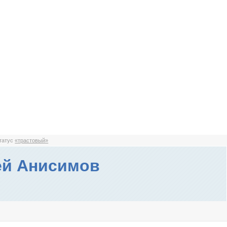
статус
«трастовый»
ей Анисимов