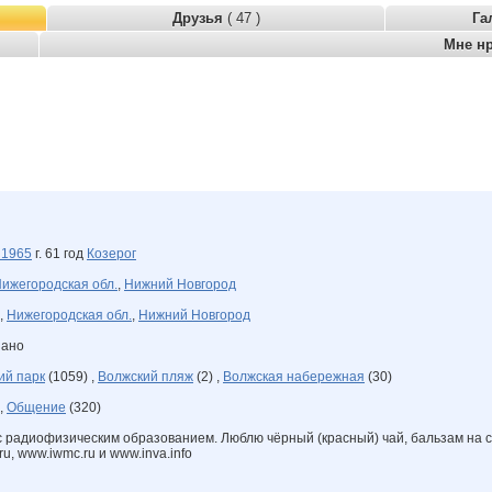
Друзья
( 47 )
Га
Мне н
я
1965
г. 61 год
Козерог
ижегородская обл.
,
Нижний Новгород
,
Нижегородская обл.
,
Нижний Новгород
зано
ий парк
(1059) ,
Волжский пляж
(2) ,
Волжская набережная
(30)
 ,
Общение
(320)
с радиофизическим образованием. Люблю чёрный (красный) чай, бальзам на сп
u, www.iwmc.ru и www.inva.info